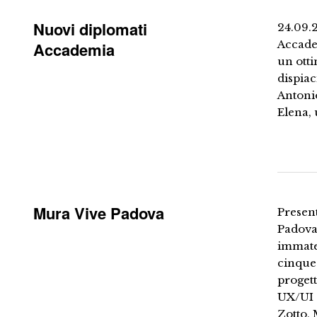
Nuovi diplomati
24.09.2
Accadem
Accademia
un otti
dispiac
Antonio
Elena, 
Mura Vive Padova
Presen
Padova
immater
cinquec
progett
UX/UI 
Zotto, 