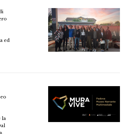
di
ero
sa ed
seo
 la
Dal
a,