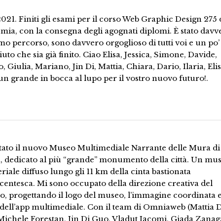
021. Finiti gli esami per il corso Web Graphic Design 275 
ia, con la consegna degli agognati diplomi. È stato davv
mo percorso, sono davvero orgoglioso di tutti voi e un po’
iuto che sia già finito. Ciao Elisa, Jessica, Simone, Davide,
, Giulia, Mariano, Jin Di, Mattia, Chiara, Dario, Ilaria, Eli
un grande in bocca al lupo per il vostro nuovo futuro!.
tato il nuovo Museo Multimediale Narrante delle Mura di
, dedicato al più “grande” monumento della città. Un mu
iale diffuso lungo gli 11 km della cinta bastionata
entesca. Mi sono occupato della direzione creativa del
o, progettando il logo del museo, l’immagine coordinata e
dell’app multimediale. Con il team di Omniaweb (Mattia 
Michele Forestan, Jin Di Guo, Vladut Iacomi, Giada Zanag