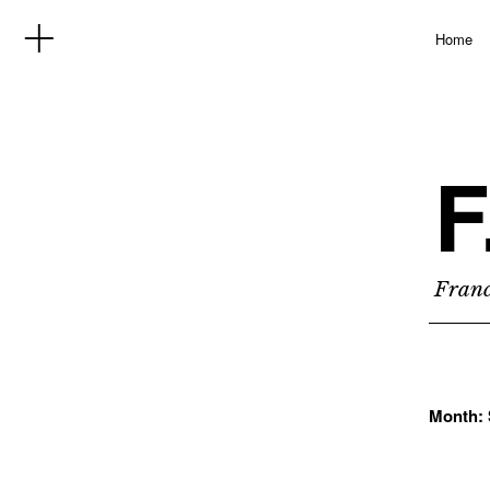
Home
F
Franc
Month: